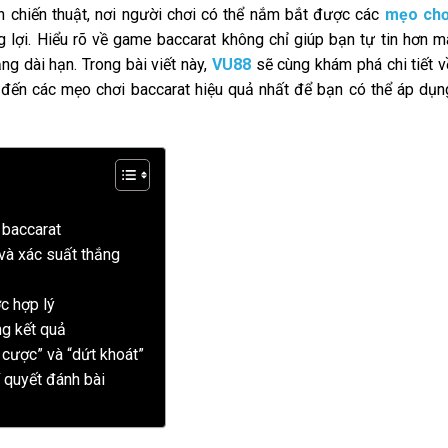
ẫn chiến thuật, nơi người chơi có thể nắm bắt được các
mẹo chơ
lợi. Hiểu rõ về game baccarat không chỉ giúp bạn tự tin hơn m
ắng dài hạn. Trong bài viết này,
VU88
sẽ cùng khám phá chi tiết v
i đến các mẹo chơi baccarat hiệu quả nhất để bạn có thể áp dụn
 baccarat
 và xác suất thắng
c hợp lý
ng kết quả
 cược” và “dứt khoát”
 quyết đánh bài