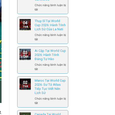
Trình
Chức năng bình luận bị
Cổ
ở
tắt
Tích
Colombia
Của
Tại
Những
Thụy Sĩ Tại World
04
World
Sư
Cup 2026: Hành Trình
Th8
Cup
Tử
Lịch Sử Của La Nati
2026:
Bắc
Chức năng bình luận bị
Hành
Âu
ở
tắt
Trình
Thụy
Đáng
Sĩ
Nhớ
Ai Cập Tại World Cup
03
Tại
Của
2026: Hành Trình
Th8
World
Los
Đáng Tự Hào
Cup
Cafeteros
Chức năng bình luận bị
2026:
ở
tắt
Hành
Ai
Trình
Cập
Lịch
Maroc Tại World Cup
02
Tại
Sử
2026: Sư Tử Atlas
Th8
World
Của
Tiếp Tục Viết Nên
Cup
La
Lịch Sử
2026:
Nati
Chức năng bình luận bị
Hành
ở
tắt
Trình
Maroc
Đáng
Tại
.
Tự
Canada Tại World