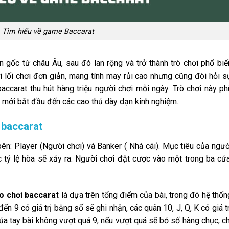
Tìm hiểu về game Baccarat
n gốc từ châu Âu, sau đó lan rộng và trở thành trò chơi phổ biế
ới lối chơi đơn giản, mang tính may rủi cao nhưng cũng đòi hỏi s
baccarat thu hút hàng triệu người chơi mỗi ngày. Trò chơi này ph
 mới bắt đầu đến các cao thủ dày dạn kinh nghiệm.
 baccarat
bên: Player (Người chơi) và Banker ( Nhà cái). Mục tiêu của ngườ
 tỷ lệ hòa sẽ xảy ra. Người chơi đặt cược vào một trong ba cửa
o chơi baccarat
là dựa trên tổng điểm của bài, trong đó hệ thốn
ến 9 có giá trị bằng số sẽ ghi nhận, các quân 10, J, Q, K có giá tr
 của tay bài không vượt quá 9, nếu vượt quá sẽ bỏ số hàng chục, ch