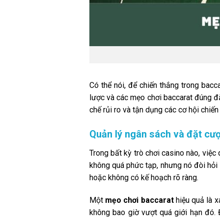
Có thể nói, để chiến thắng trong bac
lược và các mẹo chơi baccarat đúng đ
chế rủi ro và tận dụng các cơ hội chiến
Quản lý ngân sách và đặt cượ
Trong bất kỳ trò chơi casino nào, việc
không quá phức tạp, nhưng nó đòi hỏi s
hoặc không có kế hoạch rõ ràng.
Một
mẹo chơi baccarat
hiệu quả là x
không bao giờ vượt quá giới hạn đó. 