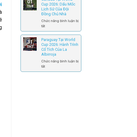
01
World
Hào
i
Cup 2026: Dấu Mốc
Th8
Cup
Lịch Sử Của Đội
à
2026:
Đồng Chủ Nhà
Sư
ề
Chức năng bình luận bị
Tử
ở
tắt
g
Atlas
Canada
Tiếp
Tại
Tục
Paraguay Tại World
31
World
Viết
Cup 2026: Hành Trình
Th7
Cup
Nên
Cổ Tích Của La
2026:
Lịch
Albirroja
Dấu
Sử
Chức năng bình luận bị
Mốc
ở
tắt
Lịch
Paraguay
Sử
Tại
Của
World
Đội
Cup
Đồng
2026:
Chủ
Hành
Nhà
Trình
Cổ
Tích
Của
La
Albirroja