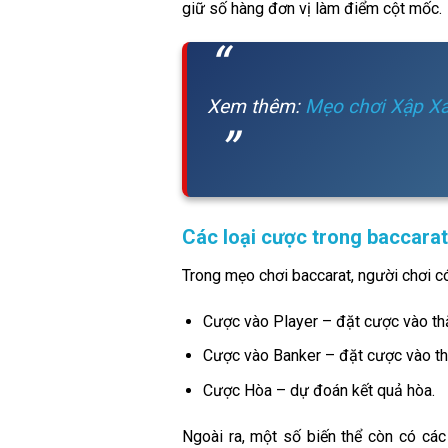
giữ số hàng đơn vị làm điểm cột mốc.
Xem thêm:
Mẹo chơi Xập X
Các loại cược trong baccarat
Trong mẹo chơi baccarat, người chơi c
Cược vào Player – đặt cược vào th
Cược vào Banker – đặt cược vào th
Cược Hòa – dự đoán kết quả hòa.
Ngoài ra, một số biến thể còn có cá