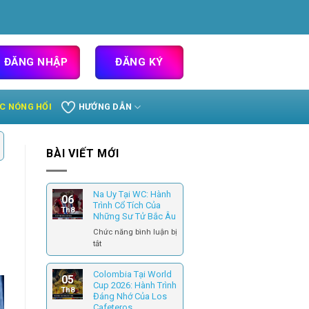
ĐĂNG NHẬP
ĐĂNG KÝ
ỨC NÓNG HỔI
HƯỚNG DẪN
BÀI VIẾT MỚI
Na Uy Tại WC: Hành
06
Trình Cổ Tích Của
Th8
Những Sư Tử Bắc Âu
Chức năng bình luận bị
ở
tắt
Na
Uy
Colombia Tại World
05
Tại
Cup 2026: Hành Trình
Th8
WC:
Đáng Nhớ Của Los
Hành
Cafeteros