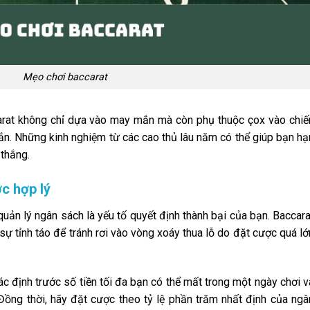
Mẹo chơi baccarat
carat không chỉ dựa vào may mắn mà còn phụ thuộc çox vào chiế
ắn. Những kinh nghiệm từ các cao thủ lâu năm có thể giúp bạn hạ
 thắng.
c hợp lý
 quản lý ngân sách là yếu tố quyết định thành bại của bạn. Baccara
ự tỉnh táo để tránh rơi vào vòng xoáy thua lỗ do đặt cược quá lớ
ác định trước số tiền tối đa bạn có thể mất trong một ngày chơi v
Đồng thời, hãy đặt cược theo tỷ lệ phần trăm nhất định của ngâ