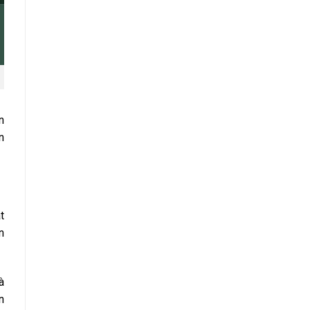
n
n
t
n
à
n